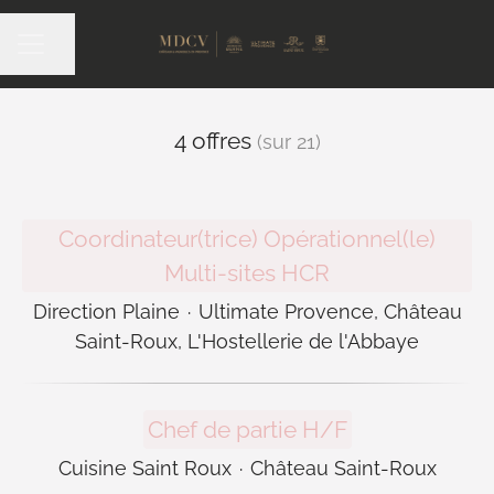
Partager la page
Menu carrière
4 offres
(sur 21)
Coordinateur(trice) Opérationnel(le)
Multi-sites HCR
Direction Plaine
·
Ultimate Provence, Château
Saint-Roux, L'Hostellerie de l'Abbaye
Chef de partie H/F
Cuisine Saint Roux
·
Château Saint-Roux