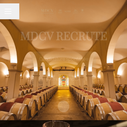
Partager la page
Menu carrière
MDCV RECRUTE
Candidature spontanée
Offres d'emploi
Faire défiler jusqu'au contenu