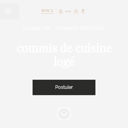
Partager la page
Menu carrière
CUISINE UP
·
ULTIMATE PROVENCE
commis de cuisine
logé
Postuler